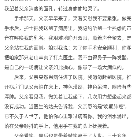
我望着父亲消瘦的面孔，转过身偷偷地哭了。
手术那天，父亲早早来了，笑着安慰我不要紧张。做完
手术后，护士把我送到了病房里，我隐约听到一个熟悉的声
音在呼唤我的乳名。我艰难地睁开双眼，顺着声音望去，是
父亲站在我的面前。娘对我说：为了你手术安全顺利，你爹
把咱家那只老山羊卖了打点医生。我不由得鼻子一阵发酸，
是自己的一场病让父亲如此操心，像患了一场大病似的。
后来，父亲突然患病住进了医院。我匆匆赶到医院，推
开病房门见父亲躺在床上，神色漠然，神色呆滞，眼睑有些
浮肿。父亲看见我，微笑着让我坐下，几次用力想坐起来都
没有成功。当医生的姑夫告诉我，父亲患的是“晚期肺癌”，
已不久于人世了，他怕你心里难过瞒着你。我的泪水涌出，
落在父亲颤抖的手上，他用手在我的头上抚摸着。
父亲爱笑，最后也是带着微笑离开了人世。三十多年