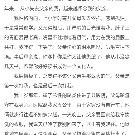
年来， 从小失去父亲的我，越来越怀念我的父亲。
我性格内向，上小学时离开父母失去依托，感到孤独，
于是常常逃学。父亲得知后，用严厉的目光瞪着我，脖子上
的青筋暴得老高，嘴里不住地喘着粗气，用力在我的屁股上
猛打，我哇得一下哭了。父亲伤心的泪水叭哒、叭哒直往下
滴。事后母亲说，你爹打你是你太让他失望了。他从小没念
几天书，希望你好好读书成为一个文化人。
我后悔极了，总觉得不该让父亲生那么大的气。父亲是
第一次打我，也是最后一次打我。
我十岁那年，患了急性阑尾炎住进了县医院，父母轮流
守在我身旁。医院离我家五公里，由于家穷没有自行车，他
俩就步行往返不知多少趟。一天晚上，父亲要回家给我拿换
洗的衣服，我说天已晚了就别回来了，这里有我娘在。他默
默地答应着。可深夜两点，父亲又拖着疲惫的身体赶来了。