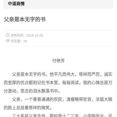
中道商情
父亲是本无字的书

发布时间：2018-12-20

浏览量：
49
付艳芳
父亲是本无字的书，他平凡而伟大，慈祥而严厉，诚实
而宽厚的优点都刻记在书本里，每每阅读，我的心情总是万
分激动，思念的泪水飘落书中。
父亲，一个普普通通的农民，清瘦略带驼背，浓眉大眼
的脸上总挂着慈祥的微笑。
三十年前父亲去世，那时我十二三岁，小学刚毕业。近